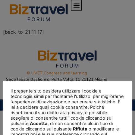
[back_to_21_11_17]
© UVET Congress and learning
Sede legale Bastioni di Porta Volta, 10 20121 Milano
P.IVA 087112000967
Il presente sito desidera utilizzare i cookie e
tecnologie simili per facilitarne l'utilizzo, per migliorarne
l’esperienza di navigazione e per creare statistiche. È
Privacy Policy
|
Cookie Policy
lei a decidere quali cookie consentire. Poiché
rispettiamo il suo diritto alla privacy, è possibile
scegliere di consentire tutti i cookie cliccando sul
pulsante
Accetta
, di non consentire alcun tipo di
cookie cliccando sul pulsante
Rifiuta
o modificare le
impostazioni e le sue preferenze cliccando sul