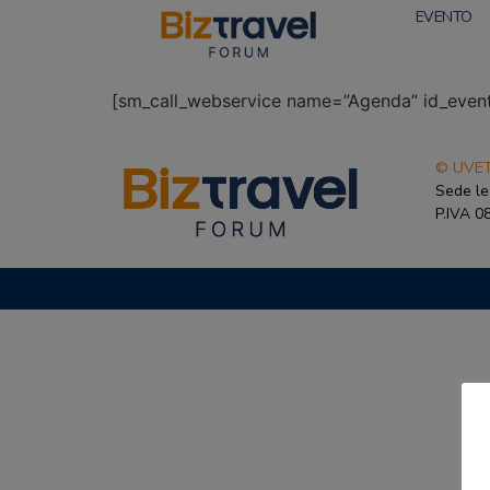
EVENTO
[sm_call_webservice name=”Agenda” id_eve
© UVET
Sede le
P.IVA 