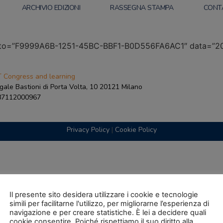
ARCHIVIO EDIZIONI
RASSEGNA STAMPA
CONT
nto=”F9999A6B-1251-45BC-BBF1-B0D556FA6AC1″ data=”201
 Congress and learning
gale Bastioni di Porta Volta, 10 20121 Milano
087112000967
Privacy Policy
|
Cookie Policy
Il presente sito desidera utilizzare i cookie e tecnologie
simili per facilitarne l'utilizzo, per migliorarne l’esperienza di
navigazione e per creare statistiche. È lei a decidere quali
cookie consentire. Poiché rispettiamo il suo diritto alla