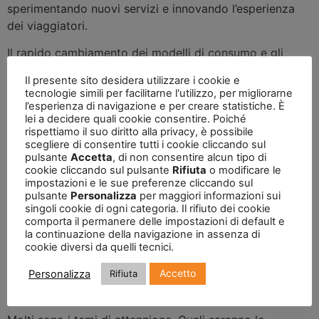
sperimentando nuovi servizi e innovando l’esperienza
dei viaggiatori.
Il rapido cambiamento dei modelli di consumo e gli
impatti sulle destination stanno portando a significative
Il presente sito desidera utilizzare i cookie e
pressioni su tutto il settore e sulle economie locali e
tecnologie simili per facilitarne l'utilizzo, per migliorarne
l’industria turistica, che da sempre è in grado di cogliere
l’esperienza di navigazione e per creare statistiche. È
lei a decidere quali cookie consentire. Poiché
i trend più interessanti valorizzando ciò che le nuove
rispettiamo il suo diritto alla privacy, è possibile
tecnologie mettono a disposizione di aziende e
scegliere di consentire tutti i cookie cliccando sul
consumatori, sta reagendo per fronteggiare questi
pulsante
Accetta
, di non consentire alcun tipo di
cookie cliccando sul pulsante
Rifiuta
o modificare le
fenomeni. I comportamenti dei consumatori/viaggiatori
impostazioni e le sue preferenze cliccando sul
sono sempre più sensibili ai temi della sostenibilità e le
pulsante
Personalizza
per maggiori informazioni sui
imprese stanno adottando comportamenti sempre più
singoli cookie di ogni categoria. Il rifiuto dei cookie
comporta il permanere delle impostazioni di default e
coerenti con queste tendenze cercando di valorizzare al
la continuazione della navigazione in assenza di
meglio l’uso delle nuove tecnologie per declinare la
cookie diversi da quelli tecnici.
sostenibilità sia in termini di nuovi fattori che
Accetto
Personalizza
Rifiuta
caratterizzano l’offerta che in termini di miglioramento
ed efficientamento di tutta la filiera produttiva.