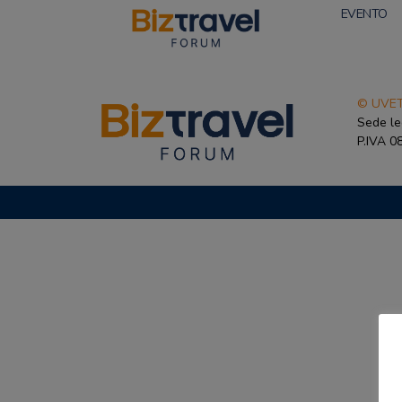
EVENTO
© UVET
Sede le
P.IVA 