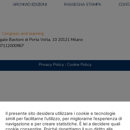
ARCHIVIO EDIZIONI
RASSEGNA STAMPA
CONT
 Congress and learning
gale Bastioni di Porta Volta, 10 20121 Milano
087112000967
Privacy Policy
|
Cookie Policy
Il presente sito desidera utilizzare i cookie e tecnologie
simili per facilitarne l'utilizzo, per migliorarne l’esperienza di
navigazione e per creare statistiche. È lei a decidere quali
cookie consentire. Poiché rispettiamo il suo diritto alla