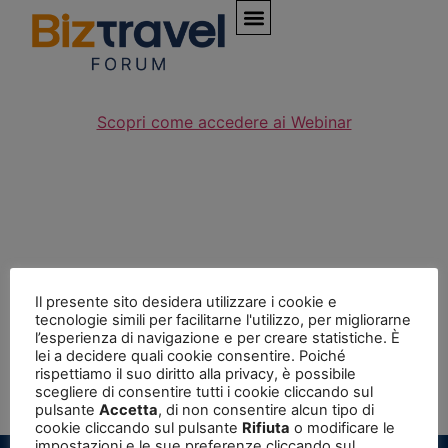
Scopri come accedere ai Webinar
Il presente sito desidera utilizzare i cookie e
tecnologie simili per facilitarne l'utilizzo, per migliorarne
l’esperienza di navigazione e per creare statistiche. È
© UVET Congress and learning
lei a decidere quali cookie consentire. Poiché
Sede legale Bastioni di Porta Volta, 10 20121 Milano
rispettiamo il suo diritto alla privacy, è possibile
P.IVA 087112000967
scegliere di consentire tutti i cookie cliccando sul
pulsante
Accetta
, di non consentire alcun tipo di
cookie cliccando sul pulsante
Rifiuta
o modificare le
impostazioni e le sue preferenze cliccando sul