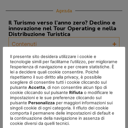
Agenda
Il Turismo verso l’anno zero? Declino e
innovazione nel Tour Operating e nella
Distribuzione Turistica
Contenuti
RELATORI:
Il presente sito desidera utilizzare i cookie e
Valerio De Molli, Managing Partner, The European House –
tecnologie simili per facilitarne l'utilizzo, per migliorarne
Ambrosetti | Fabio Landini, Amministratore Delegato Press Tours |
l’esperienza di navigazione e per creare statistiche. È
Fabio Maria Lazzerini, Amministratore Delegato Amadeus Italia |
lei a decidere quali cookie consentire. Poiché
Frederic Naar, Amministratore Delegato Naar World Tours | Gianni
rispettiamo il suo diritto alla privacy, è possibile
Rotondo, General Manager Italy, Royal Caribbean
scegliere di consentire tutti i cookie cliccando sul
pulsante
Accetta
, di non consentire alcun tipo di
cookie cliccando sul pulsante
Rifiuta
o modificare le
impostazioni e le sue preferenze cliccando sul
pulsante
Personalizza
per maggiori informazioni sui
singoli cookie di ogni categoria. Il rifiuto dei cookie
comporta il permanere delle impostazioni di default e
la continuazione della navigazione in assenza di
cookie diversi da quelli tecnici.