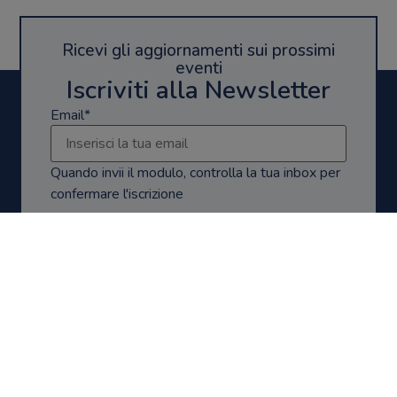
Ricevi gli aggiornamenti sui prossimi
eventi
Iscriviti alla Newsletter
Email*
Quando invii il modulo, controlla la tua inbox per
confermare l'iscrizione
Privacy
Privacy Policy
Accetto la
CONFERMA