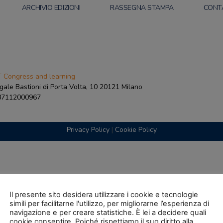
ARCHIVIO EDIZIONI
RASSEGNA STAMPA
CONT
 Congress and learning
gale Bastioni di Porta Volta, 10 20121 Milano
087112000967
Privacy Policy
|
Cookie Policy
Il presente sito desidera utilizzare i cookie e tecnologie
simili per facilitarne l'utilizzo, per migliorarne l’esperienza di
navigazione e per creare statistiche. È lei a decidere quali
cookie consentire. Poiché rispettiamo il suo diritto alla