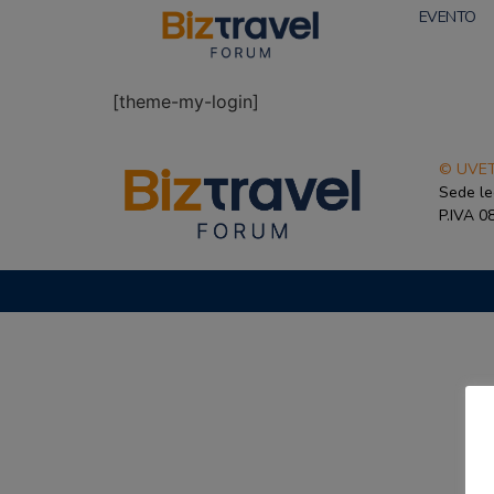
EVENTO
[theme-my-login]
© UVET
Sede le
P.IVA 