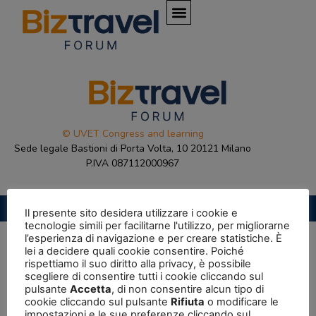
© UVET Congress and learning
Sede legale Bastioni di Porta Volta, 10 20121 Milano
P.IVA 087112000967
Privacy Policy
|
Cookie Policy
Il presente sito desidera utilizzare i cookie e
tecnologie simili per facilitarne l'utilizzo, per migliorarne
l’esperienza di navigazione e per creare statistiche. È
lei a decidere quali cookie consentire. Poiché
rispettiamo il suo diritto alla privacy, è possibile
scegliere di consentire tutti i cookie cliccando sul
pulsante
Accetta
, di non consentire alcun tipo di
cookie cliccando sul pulsante
Rifiuta
o modificare le
impostazioni e le sue preferenze cliccando sul