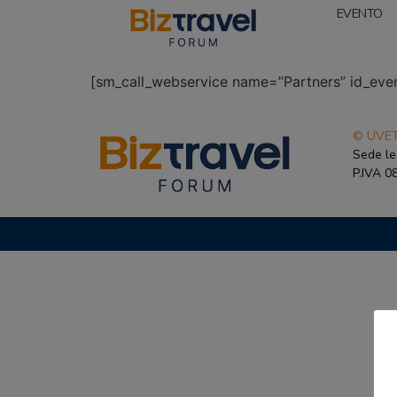
EVENTO
[sm_call_webservice name=”Partners” id_e
© UVET
Sede le
P.IVA 