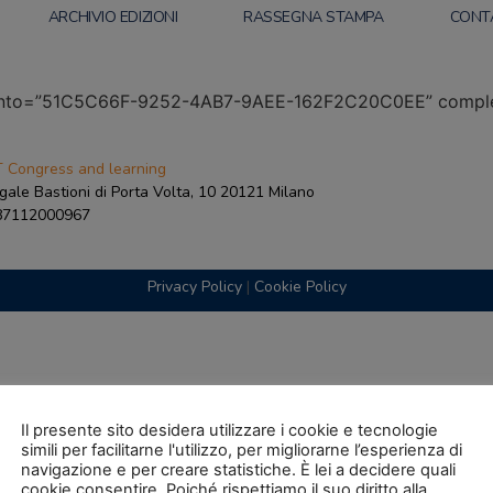
ARCHIVIO EDIZIONI
RASSEGNA STAMPA
CONT
vento=”51C5C66F-9252-4AB7-9AEE-162F2C20C0EE” completo
 Congress and learning
gale Bastioni di Porta Volta, 10 20121 Milano
087112000967
Privacy Policy
|
Cookie Policy
Il presente sito desidera utilizzare i cookie e tecnologie
simili per facilitarne l'utilizzo, per migliorarne l’esperienza di
navigazione e per creare statistiche. È lei a decidere quali
cookie consentire. Poiché rispettiamo il suo diritto alla