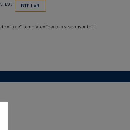
ATTACI
BTF LAB
=”true” template=”partners-sponsor.tpl”]