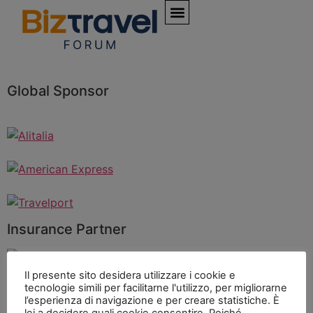
Global Sponsor
Insurance Partner
Il presente sito desidera utilizzare i cookie e
Content e Media Partner
tecnologie simili per facilitarne l'utilizzo, per migliorarne
l’esperienza di navigazione e per creare statistiche. È
lei a decidere quali cookie consentire. Poiché