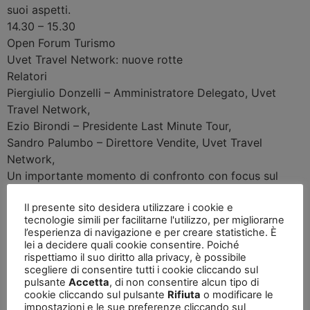
suoi aspetti.
14.30 – 15.30
Open Forum
Turismo
Uvet Travel Network: nuove rotte
Relatori
Piergiulio Donzelli
–
Amministratore Delegato, Uvet
Travel Network
,
Ezio Birondi
–
Presidente Last Minute Tour
,
Sandro Palumbo
–
Direttore Vendite, Uvet Travel
Network
,
Un importante momento di confronto con focus sul
nostro futuro e l’evoluzione come rete. Riservato alle
Il presente sito desidera utilizzare i cookie e
Agenzie Uvet Travel Network
tecnologie simili per facilitarne l'utilizzo, per migliorarne
15.30 – 16.15
l’esperienza di navigazione e per creare statistiche. È
Seminario
Mobility
lei a decidere quali cookie consentire. Poiché
rispettiamo il suo diritto alla privacy, è possibile
Qualità, Sicurezza e rispetto dell’ambiente : elementi
scegliere di consentire tutti i cookie cliccando sul
essenziali nei viaggi d’affari
pulsante
Accetta
, di non consentire alcun tipo di
Moderatore
cookie cliccando sul pulsante
Rifiuta
o modificare le
impostazioni e le sue preferenze cliccando sul
Roberto Porto
–
Head of Multinational Sales, Uvet GBT
,