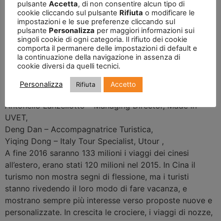
pulsante
Accetta
, di non consentire alcun tipo di
Moderatore
cookie cliccando sul pulsante
Rifiuta
o modificare le
impostazioni e le sue preferenze cliccando sul
Giancarlo Dall’Ara
–
Responsabile Chinese Friendly Italy
,
pulsante
Personalizza
per maggiori informazioni sui
Ospiti
singoli cookie di ogni categoria. Il rifiuto dei cookie
Francesco Palumbo
–
Direttore Generale Mibact
,
comporta il permanere delle impostazioni di default e
la continuazione della navigazione in assenza di
Renzo Iorio
–
Amministratore Delegato e Direttore
cookie diversi da quelli tecnici.
Generale Accor Italia
,
Mariangela Pira
–
Giornalista, Milano Finanza
,
Accetto
Personalizza
Rifiuta
Tony Li
–
Managing Director, Luxury Traveler
,
Antonello Lanzellotto
–
Managing Director, Made in
UVET
,
Deng Dan
–
Accompagnatrice Turistica
,
Yiqing Dong
–
Italy Tour Specialist, Utour
,
A fine 2016 saranno 133 milioni i viaggi dei cinesi
all’estero, erano stati 120 milioni nel 2015. In Cina il
turismo non mostra segni di flessione, ma i turisti
stanno rivedendo il loro modo di fare vacanza, e
mostrano sempre più interesse verso proposte nuove e
personalizzate. In crescita le crociere, i viaggi di nozze,