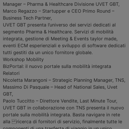
Manager – Pharma & Healthcare Divisione UVET GBT
,
Marco Regazzo
–
Startupper e CEO Primo Round –
Business Tech Partner
,
UVET GBT presenta l’universo dei servizi dedicati al
segmento Pharma & Healthcare. Servizi di mobilità
integrata, gestione di Meeting & Events taylor made,
eventi ECM esperienziali e sviluppo di software dedicati
tutti gestiti da un unico fornitore globale.
Workshop
Mobility
BizPortal: il nuovo portale sulla mobilità integrata
Relatori
Nicoletta Marangoni
–
Strategic Planning Manager, TNS
,
Massimo Di Pasquale
–
Head of National Sales, Uvet
GBT
,
Paolo Tuccitto
–
Direttore Vendite, Last Minute Tour
,
UVET GBT in collaborazione con TNS presenta il nuovo
portale sulla mobilità integrata. Basta navigare in rete
alla ricerca di fornitori di servizio, finalmente tutte le
componenti di una trasferta di viaggio in un unico