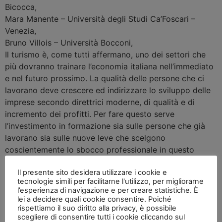
Bicocca
,
Mara Manente
–
Università degli Studi Ca’Foscari –
Venezia
,
Bruno Villois
–
Università Bocconi
,
Il turismo è, come tutti affermano, uno dei settori che
più dovranno trainare l’economia italiana nell’immediato
e nel futuro prossimo. La qualità delle persone che ci
lavorano deve crescere ed indirizzare lo sviluppo delle
imprese secondo direttrici moderne, di qualità e di
incremento dei profitti. Per fare questo serve
l’investimento in formazione sia sulle persone che già
lavorano sia sulle nuove leve che scelgono
coscientemente lo sbocco professionale in questo
settore. L’Università italiana, pubblica e privata, ha
Il presente sito desidera utilizzare i cookie e
capito da tempo questo trend e presenta diverse
tecnologie simili per facilitarne l'utilizzo, per migliorarne
proposte formative accademiche e post laurea.
l’esperienza di navigazione e per creare statistiche. È
14.30 – 15.45
lei a decidere quali cookie consentire. Poiché
rispettiamo il suo diritto alla privacy, è possibile
Tavola Rotonda
Turismo
scegliere di consentire tutti i cookie cliccando sul
Il mercato cinese oltre gli stereotipi