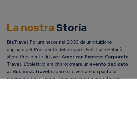
La nostra
S
t
o
r
i
a
BizTravel Forum
nasce nel 2003 da un’intuizione
originale del Presidente del Gruppo Uvet, Luca Patanè,
allora Presidente di
Uvet American Express Corporate
Travel
. L’obiettivo era chiaro: creare un
evento dedicato
al Business Travel
capace di diventare un punto di
riferimento per aziende, travel manager e operatori del
settore dei viaggi d’affari.
In un mercato in
rapida evoluzione
mancava infatti uno
spazio di incontro e confronto che favorisse la diffusione
della cultura del travel management e stimolasse il
dibattito sui principali temi legati alla mobilità aziendale.
La prima edizione prende vita all’interno di
Fiera SMAU
,
scelta strategica che segna l’inizio di un percorso destinato