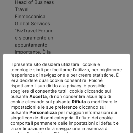
natura corporate
Head of Business
sia
e di natura
Travel
assolutamente
generale, con
Finmeccanica
fondamentale nel
l’approfondimento
Global Services
panorama
del digitale che è
“BizTravel Forum
dell’industria dei
uno degli aspetti
è sicuramente un
viaggi in Italia
più rilevanti a
appuntamento
perché
livello strategico
importante. È la
rappresenta un
del futuro del
prima volta che
momento di
turismo italiano.”
Il presente sito desidera utilizzare i cookie e
partecipo in
confronto
tecnologie simili per facilitarne l'utilizzo, per migliorarne
maniera attiva
l’esperienza di navigazione e per creare statistiche. È
necessario.
all’evento, per
lei a decidere quali cookie consentire. Poiché
Spesso si tende a
rispettiamo il suo diritto alla privacy, è possibile
altro come
lavorare in
scegliere di consentire tutti i cookie cliccando sul
relatore ad una
pulsante
Accetta
, di non consentire alcun tipo di
maniera molto
Nicola
tavola rotonda. È
cookie cliccando sul pulsante
Rifiuta
o modificare le
auto referenziata
impostazioni e le sue preferenze cliccando sul
un appuntamento
Pianon
che guarda
pulsante
Personalizza
per maggiori informazioni sui
sicuramente utile
singoli cookie di ogni categoria. Il rifiuto dei cookie
soltanto al
per conoscere i
comporta il permanere delle impostazioni di default e
proprio specifico
Managing
la continuazione della navigazione in assenza di
vari player del