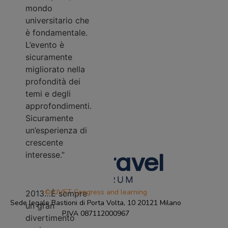
dell’industria e
mondo
del settore del
universitario che
business. È
è fondamentale.
quindi un
L’evento è
occasione
sicuramente
importante
migliorato nella
Fabio
durante l’anno.
profondità dei
Travelport,
Lazzerini
temi e degli
l’azienda che
approfondimenti.
rappresento, è un
Sicuramente
Direttore
partner storico di
un’esperienza di
Generale
BizTravel Forum.”
crescente
Emirates Italia
interesse.”
“È ormai la mia
7° edizione qui al
BizTravel Forum
© UVET Congress and learning
2013…È sempre
Sede legale Bastioni di Porta Volta, 10 20121 Milano
un gran
P.IVA 087112000967
divertimento