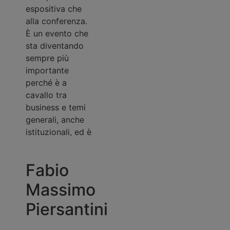
espositiva che
tantissimo
alla conferenza.
interesse e dal
È un evento che
punto di vista del
sta diventando
settore dei viaggi
sempre più
è sicuramente un
importante
momento
perché è a
importantissimo,
cavallo tra
e oggi qui si
Damiano
business e temi
respira davvero.”
generali, anche
Sabatino
istituzionali, ed è
un momento in
Vice President
cui si fa il punto
Fabio
Western Europe
della situazione
Travelport
in Italia su molte
Massimo
“Personalmente
tematiche che
ritengo che
Piersantini
passano intorno
questo tipo di
al turismo di
manifestazione