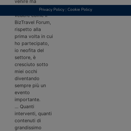
venire ma
soprattutto
Privacy Policy
|
Cookie Policy
vedere come il
BizTravel Forum,
rispetto alla
prima volta in cui
ho partecipato,
io neofita del
settore, è
cresciuto sotto
miei occhi
diventando
sempre più un
evento
importante.
… Quanti
interventi, quanti
contenuti di
grandissimo