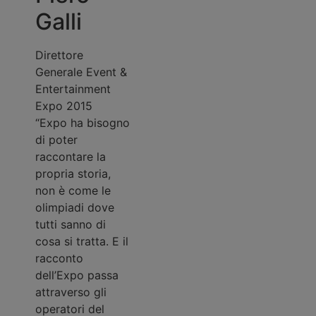
della Regione
Galli
Lombardia
Lorem ipsum
Direttore
dolor sit amet,
Generale Event &
consectetur
Entertainment
adipiscing elit.
Expo 2015
Curabitur lacinia
“Expo ha bisogno
ligula fermentum,
di poter
condimentum nisl
raccontare la
nec, imperdiet
propria storia,
tortor. Maecenas
non è come le
at ipsum nibh.
olimpiadi dove
Vestibulum quis
tutti sanno di
mauris justo.
cosa si tratta. E il
Nullam facilisis,
racconto
leo vel finibus
Stefano
dell’Expo passa
lacinia, elit
attraverso gli
magna tincidunt
Venturi
operatori del
felis, sit amet