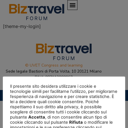
[theme-my-login]
© UVET Congress and learning
Sede legale Bastioni di Porta Volta, 10 20121 Milano
P.IVA 087112000967
Il presente sito desidera utilizzare i cookie e
tecnologie simili per facilitarne l'utilizzo, per migliorarne
Privacy Policy
|
Cookie Policy
l’esperienza di navigazione e per creare statistiche. È
lei a decidere quali cookie consentire. Poiché
rispettiamo il suo diritto alla privacy, è possibile
scegliere di consentire tutti i cookie cliccando sul
pulsante
Accetta
, di non consentire alcun tipo di
cookie cliccando sul pulsante
Rifiuta
o modificare le
impostazioni e le sue preferenze cliccando sul