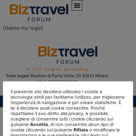
[theme-my-login]
© UVET Congress and learning
Sede legale Bastioni di Porta Volta, 10 20121 Milano
P.IVA 087112000967
Il presente sito desidera utilizzare i cookie e
tecnologie simili per facilitarne l'utilizzo, per migliorarne
Privacy Policy
|
Cookie Policy
l’esperienza di navigazione e per creare statistiche. È
lei a decidere quali cookie consentire. Poiché
rispettiamo il suo diritto alla privacy, è possibile
scegliere di consentire tutti i cookie cliccando sul
pulsante
Accetta
, di non consentire alcun tipo di
cookie cliccando sul pulsante
Rifiuta
o modificare le
impostazioni e le sue preferenze cliccando sul