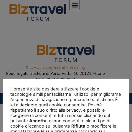
© UVET Congress and learning
Sede legale Bastioni di Porta Volta, 10 20121 Milano
P.IVA 087112000967
Il presente sito desidera utilizzare i cookie e
tecnologie simili per facilitarne l'utilizzo, per migliorarne
Privacy Policy
|
Cookie Policy
l’esperienza di navigazione e per creare statistiche. È
lei a decidere quali cookie consentire. Poiché
rispettiamo il suo diritto alla privacy, è possibile
scegliere di consentire tutti i cookie cliccando sul
pulsante
Accetta
, di non consentire alcun tipo di
cookie cliccando sul pulsante
Rifiuta
o modificare le
impostazioni e le sue preferenze cliccando sul